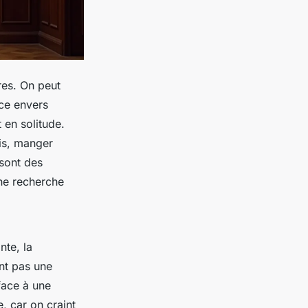
res. On peut
ce envers
 en solitude.
ois, manger
sont des
une recherche
nte, la
nt pas une
face à une
e, car on craint