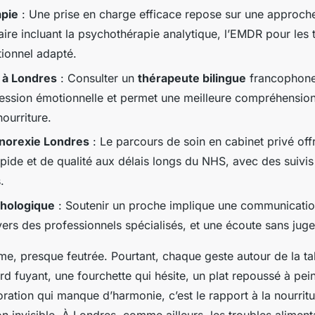
pie
: Une prise en charge efficace repose sur une approch
naire incluant la psychothérapie analytique, l’EMDR pour les
itionnel adapté.
 à Londres
: Consulter un
thérapeute bilingue
francophone
pression émotionnelle et permet une meilleure compréhension
nourriture.
anorexie Londres
: Le parcours de soin en cabinet privé off
apide et de qualité aux délais longs du NHS, avec des suivi
.
chologique
: Soutenir un proche implique une communication
 vers des professionnels spécialisés, et une écoute sans jug
lme, presque feutrée. Pourtant, chaque geste autour de la t
rd fuyant, une fourchette qui hésite, un plat repoussé à pe
oration qui manque d’harmonie, c’est le rapport à la nourrit
n invisible. À Londres, comme ailleurs, les troubles alimenta