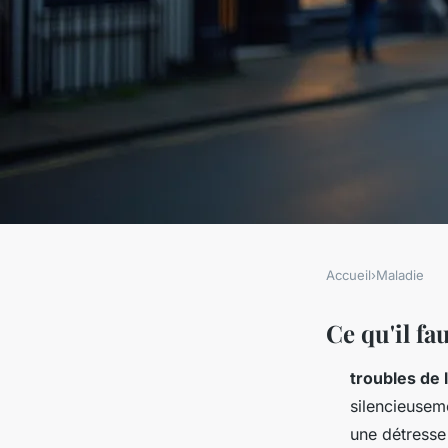
Accueil
›
Maladie
MALADIE
Troubles alimentair
Ce qu'il fa
troubles de 
spécialiste à Londre
silencieusem
une détresse