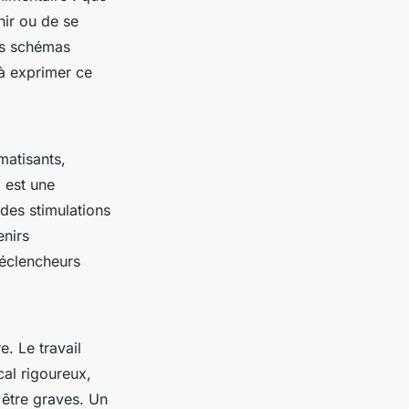
nir ou de se
es schémas
 à exprimer ce
atisants,
 est une
 des stimulations
enirs
déclencheurs
e. Le travail
al rigoureux,
 être graves. Un