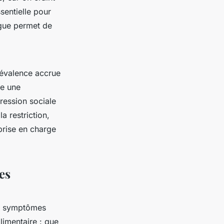
sentielle pour
ingue permet de
révalence accrue
ve une
ression sociale
a restriction,
prise en charge
es
es symptômes
limentaire : que