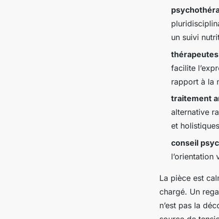
Élisée
•
13/05/2026 09:47
•
12 min de lecture
psychothéra
pluridiscipli
un suivi nutr
thérapeutes
facilite l’ex
rapport à la 
traitement 
alternative r
et holistiques
conseil psy
l’orientation
La pièce est ca
chargé. Un rega
n’est pas la déc
source de tensio