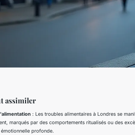
es : consulter un
ut assimiler
l'alimentation
: Les troubles alimentaires à Londres se mani
s
ent, marqués par des comportements ritualisés ou des excès
 émotionnelle profonde.