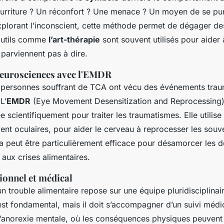
ourriture ? Un réconfort ? Une menace ? Un moyen de se pu
xplorant l’inconscient, cette méthode permet de dégager d
outils comme
l’art-thérapie
sont souvent utilisés pour aider
parviennent pas à dire.
neurosciences avec l'EMDR
ersonnes souffrant de TCA ont vécu des événements traum
L’
EMDR
(Eye Movement Desensitization and Reprocessing)
e scientifiquement pour traiter les traumatismes. Elle utilise
vent oculaires, pour aider le cerveau à reprocesser les souv
a peut être particulièrement efficace pour désamorcer les 
 aux crises alimentaires.
tionnel et médical
un trouble alimentaire repose sur une équipe pluridisciplinair
st fondamental, mais il doit s’accompagner d’un suivi médic
d’anorexie mentale, où les conséquences physiques peuvent