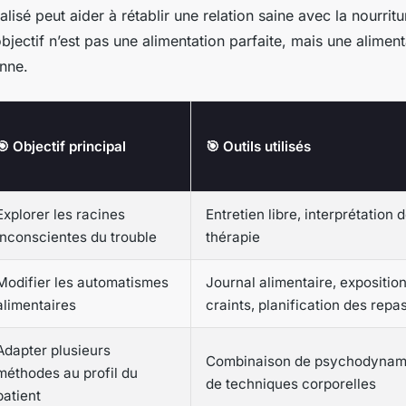
alisé peut aider à rétablir une relation saine avec la nourritu
jectif n’est pas une alimentation parfaite, mais une alimenta
nne.
🎯 Objectif principal
🎯 Outils utilisés
Explorer les racines
Entretien libre, interprétation 
inconscientes du trouble
thérapie
Modifier les automatismes
Journal alimentaire, expositio
alimentaires
craints, planification des repa
Adapter plusieurs
Combinaison de psychodynam
méthodes au profil du
de techniques corporelles
patient