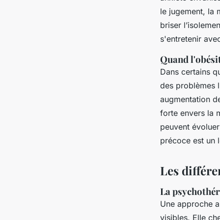
le jugement, la 
briser l’isoleme
s'entretenir av
Quand l'obésit
Dans certains q
des problèmes l
augmentation de
forte envers la 
peuvent évoluer
précoce est un l
Les différ
La psychothéra
Une approche an
visibles. Elle 