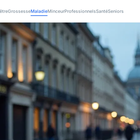
être
Grossesse
Maladie
Minceur
Professionnels
Santé
Seniors