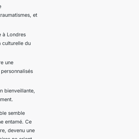
e
 traumatismes, et
 à Londres
 culturelle du
re une
s personnalisés
 bienveillante,
ement.
able semble
ine entamé. Ce
ure, devenu une
ires ne crient