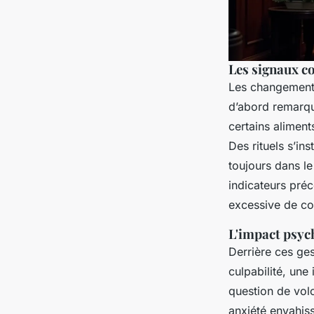
Les signaux c
Les changements
d’abord remarqu
certains alimen
Des rituels s’in
toujours dans l
indicateurs préc
excessive de co
L'impact psyc
Derrière ces ge
culpabilité, une
question de vol
anxiété envahiss