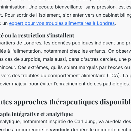
minimisation. Une écoute bienveillante, sans pression, est es
nt. Pour sortir de l'isolement, s'orienter vers un cabinet bil
ec un
expert pour vos troubles alimentaires à Londres
.
é ou la restriction s'installent
uartiers de Londres, les données publiques indiquent une p
iés à l'alimentation, notamment chez les enfants. On obser
s cas de surpoids, mais aussi, dans d'autres cercles, une p
minceur. Ces extrêmes, qu'ils soient marqués par l’excès ou l
 vers des troubles du comportement alimentaire (TCA). La 
evier majeur pour éviter l’enracinement de ces pathologies.
entes approches thérapeutiques disponibl
pie intégrative et analytique
alytique, notamment inspirée de Carl Jung, va au-delà d
cherche à comprendre le
symbole
derrière le comportement a