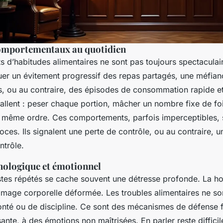
omportementaux au quotidien
 d’habitudes alimentaires ne sont pas toujours spectaculai
er un évitement progressif des repas partagés, une méfian
ts, ou au contraire, des épisodes de consommation rapide et
stallent : peser chaque portion, mâcher un nombre fixe de f
e même ordre. Ces comportements, parfois imperceptibles, 
oces. Ils signalent une perte de contrôle, ou au contraire, 
ntrôle.
hologique et émotionnel
stes répétés se cache souvent une détresse profonde. La ho
 image corporelle déformée. Les troubles alimentaires ne so
onté ou de discipline. Ce sont des mécanismes de défense 
ante, à des émotions non maîtrisées. En parler reste difficil