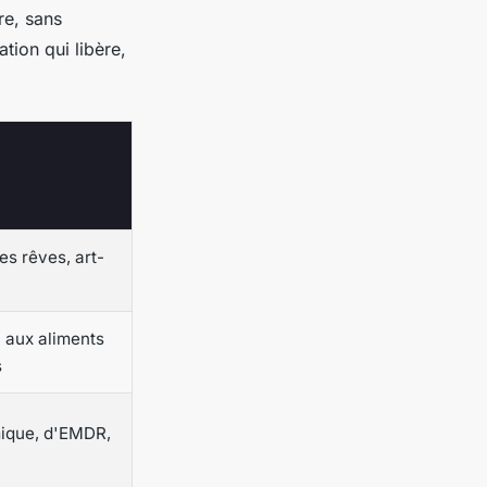
re, sans
tion qui libère,
des rêves, art-
n aux aliments
s
ique, d'EMDR,