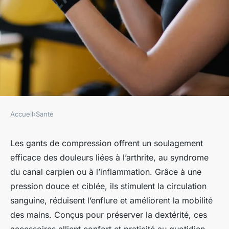
Accueil
›
Santé
SANTÉ
Découvrez les gants de
Les gants de compression offrent un soulagement
efficace des douleurs liées à l’arthrite, au syndrome
compression pour soulager
du canal carpien ou à l’inflammation. Grâce à une
vos douleurs
pression douce et ciblée, ils stimulent la circulation
sanguine, réduisent l’enflure et améliorent la mobilité
Marie
•
14 mai 2025
•
5 min de lecture
des mains. Conçus pour préserver la dextérité, ces