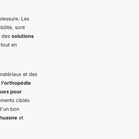
blessure. Les
ilité, sont
nt des
solutions
 tout en
matériaux et des
l'orthopédie
ques pour
ements ciblés
d'un bon
huasne
et