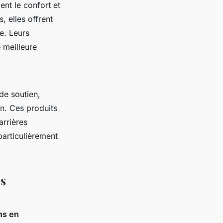
nt le confort et
 elles offrent
e. Leurs
 meilleure
de soutien,
on. Ces produits
arrières
articulièrement
es
ns en