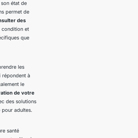
 son état de
ins permet de
sulter des
condition et
cifiques que
prendre les
i répondent à
galement le
ration de votre
ec des solutions
 pour adultes.
ure santé