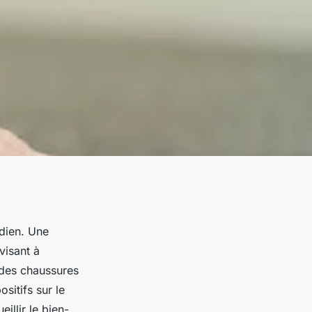
dien. Une
isant à
 des chaussures
sitifs sur le
illir le bien-