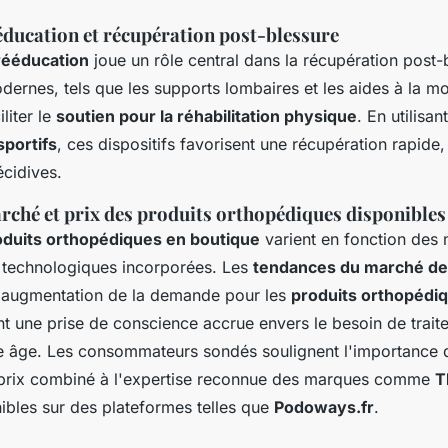
éducation et récupération post-blessure
rééducation
joue un rôle central dans la récupération post-
rnes, tels que les supports lombaires et les aides à la mob
liter le
soutien pour la réhabilitation physique
. En utilisa
sportifs
, ces dispositifs favorisent une récupération rapide,
écidives.
rché et prix des produits orthopédiques disponibles
oduits orthopédiques en boutique
varient en fonction des 
s technologiques incorporées. Les
tendances du marché de 
 augmentation de la demande pour les
produits orthopédi
ant une prise de conscience accrue envers le besoin de trait
ne âge. Les consommateurs sondés soulignent l'importance 
-prix combiné à l'expertise reconnue des marques comme
T
nibles sur des plateformes telles que
Podoways.fr
.