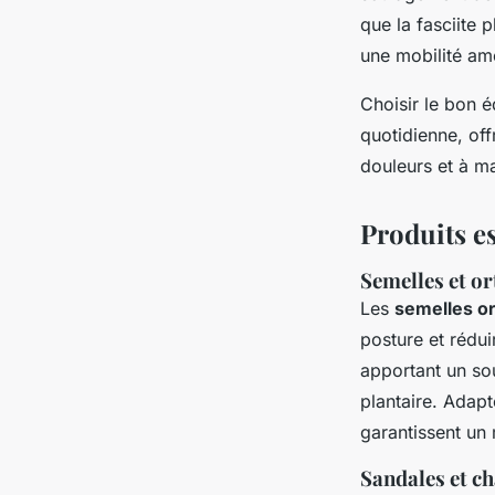
que la fasciite p
une mobilité amé
Choisir le bon 
quotidienne, off
douleurs et à m
Produits es
Semelles et o
Les
semelles o
posture et rédui
apportant un so
plantaire. Adap
garantissent un 
Sandales et c