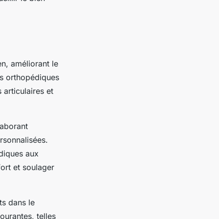
n, améliorant le
les orthopédiques
articulaires et
laborant
ersonnalisées.
diques aux
ort et soulager
ts dans le
urantes, telles