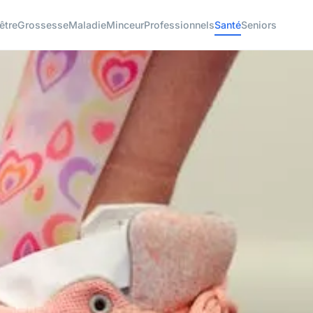
être
Grossesse
Maladie
Minceur
Professionnels
Santé
Seniors