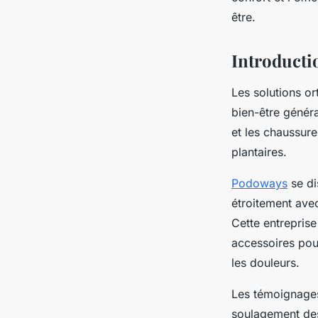
Marie
•
12 mars 2025
•
4 min de lecture
être.
Introducti
Les solutions or
bien-être généra
et les chaussure
plantaires.
Podoways
se di
étroitement avec
Cette entrepris
accessoires pour
les douleurs.
Les témoignages 
soulagement des 