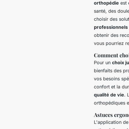
orthopédie
est 
santé, des doule
choisir des solu
professionnels
obtenir des rec
vous pourriez r
Comment choi
Pour un
choix j
bienfaits des p
vos besoins spé
confort et la du
qualité de vie
. 
orthopédiques e
Astuces ergon
L'application d