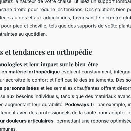
ustez la hauteur de votre chaise, utilisez un support lombair
sture droite pour réduire les tensions. Des solutions bien 
leurs au dos et aux articulations, favorisant le bien-être glo
pour pied et cheville, tels que des supports de voûte planta
traintes au quotidien.
s et tendances en orthopédie
nologies et leur impact sur le bien-être
 en matériel orthopédique
évoluent constamment, intégran
r accroître le confort et l'efficacité des traitements. Des sol
s personnalisées
et les semelles chauffantes offrent déso
se aux besoins individuels, tandis que des matériaux avancé
 en augmentant leur durabilité.
Podoways.fr
, par exemple, i
itement avec des professionnels de la santé pour adapter le
ur douleurs articulaires
, permettant une réponse optimisé
mmunes.