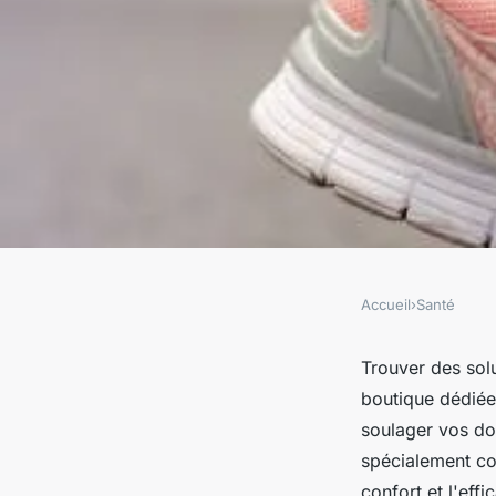
Accueil
›
Santé
SANTÉ
Trouver le bien-être
Trouver des sol
boutique dédié
boutique de solutio
soulager vos do
spécialement con
confort et l'effi