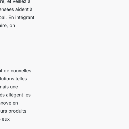
e, et veillez à
pensées aident à
bal. En intégrant
ire, on
t de nouvelles
utions telles
rmais une
s allègent les
nnove en
urs produits
e aux