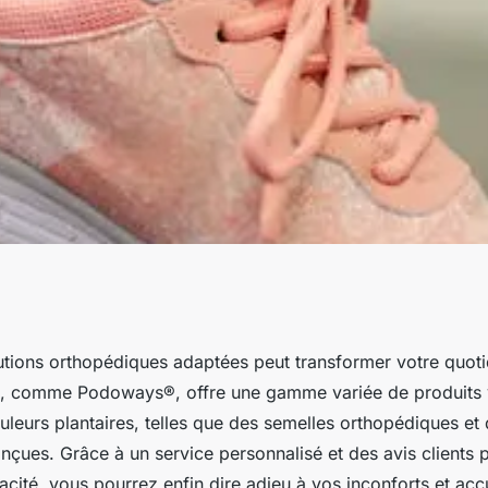
 grâce à votre
utions orthopédiques adaptées peut transformer votre quoti
e, comme Podoways®, offre une gamme variée de produits v
ns orthopédiques
uleurs plantaires, telles que des semelles orthopédiques et
çues. Grâce à un service personnalisé et des avis clients po
cacité, vous pourrez enfin dire adieu à vos inconforts et accue