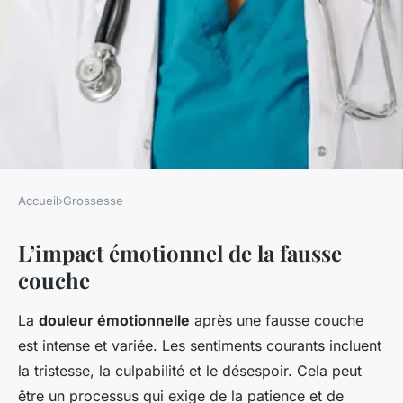
Accueil
›
Grossesse
GROSSESSE
L’impact émotionnel de la fausse
Douleur et perte: le deuil
couche
après une fausse couche
La
douleur émotionnelle
après une fausse couche
Marie
•
13 février 2025
•
6 min de lecture
est intense et variée. Les sentiments courants incluent
la tristesse, la culpabilité et le désespoir. Cela peut
être un processus qui exige de la patience et de