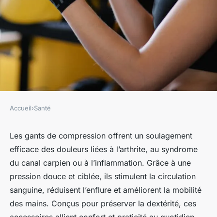
Accueil
›
Santé
SANTÉ
Découvrez les gants de
Les gants de compression offrent un soulagement
efficace des douleurs liées à l’arthrite, au syndrome
compression pour soulager
du canal carpien ou à l’inflammation. Grâce à une
vos douleurs
pression douce et ciblée, ils stimulent la circulation
sanguine, réduisent l’enflure et améliorent la mobilité
Marie
•
14 mai 2025
•
5 min de lecture
des mains. Conçus pour préserver la dextérité, ces