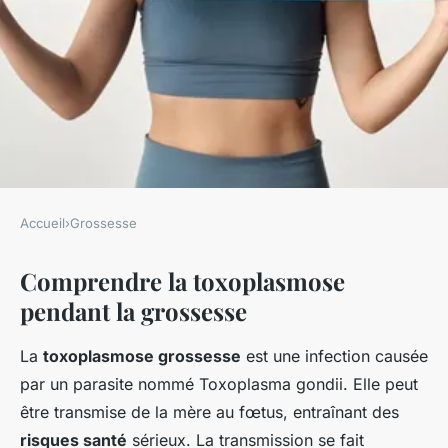
Accueil
›
Grossesse
GROSSESSE
Comprendre la toxoplasmose
E-book gratuit : Maîtrisez
pendant la grossesse
votre grossesse malgré la
toxoplasmose
La
toxoplasmose grossesse
est une infection causée
par un parasite nommé Toxoplasma gondii. Elle peut
Marie
•
19 février 2025
•
6 min de lecture
être transmise de la mère au fœtus, entraînant des
risques santé
sérieux. La transmission se fait